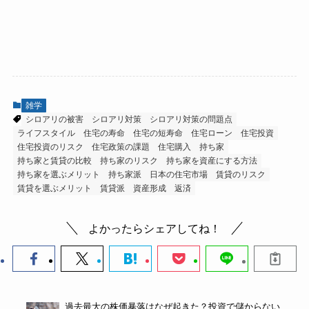
雑学
シロアリの被害
シロアリ対策
シロアリ対策の問題点
ライフスタイル
住宅の寿命
住宅の短寿命
住宅ローン
住宅投資
住宅投資のリスク
住宅政策の課題
住宅購入
持ち家
持ち家と賃貸の比較
持ち家のリスク
持ち家を資産にする方法
持ち家を選ぶメリット
持ち家派
日本の住宅市場
賃貸のリスク
賃貸を選ぶメリット
賃貸派
資産形成
返済
よかったらシェアしてね！
過去最大の株価暴落はなぜ起きた？投資で儲からない