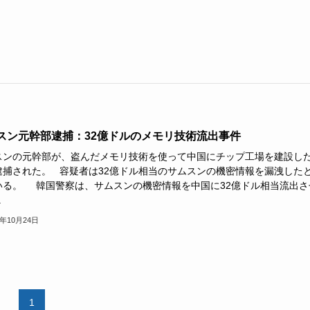
スン元幹部逮捕：32億ドルのメモリ技術流出事件
スンの元幹部が、盗んだメモリ技術を使って中国にチップ工場を建設し
逮捕された。 容疑者は32億ドル相当のサムスンの機密情報を漏洩した
いる。 韓国警察は、サムスンの機密情報を中国に32億ドル相当流出さ
.
4年10月24日
1