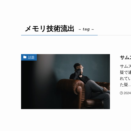
メモリ技術流出
– tag –
サム
話題
サム
疑で
れて
た疑..
202