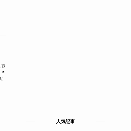
た容
とさ
せ
人気記事